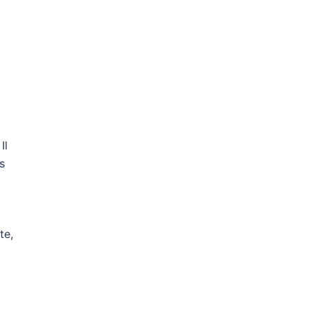
Il
s
te,