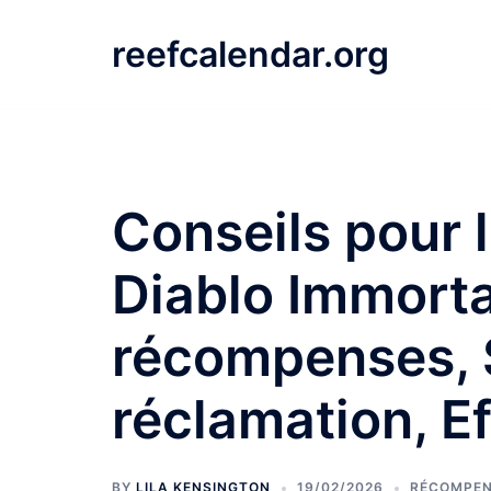
Skip
to
reefcalendar.org
content
Conseils pour l
Diablo Immorta
récompenses, 
réclamation, Ef
BY
LILA KENSINGTON
19/02/2026
RÉCOMPEN