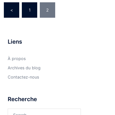
Posts
<
1
2
pagination
Liens
À propos
Archives du blog
Contactez-nous
Recherche
Search